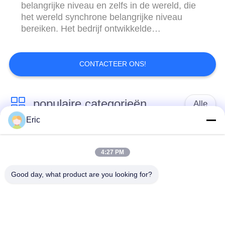
belangrijke niveau en zelfs in de wereld, die
het wereld synchrone belangrijke niveau
bereiken. Het bedrijf ontwikkelde
onafhankelijk het volledig-elektrische CNC de
controlesysteem van de buis buigende
machine is in het de industrie belangrijke
CONTACTEER ONS!
niveau, en verkreeg dozens octrooien. De
geavanceerde technieken ...
populaire categorieën
Alle
Eric
CNC Buis Buigende
Automatische Buis
Machine
Buigende Machine
4:27 PM
Good day, what product are you looking for?
Semi Automatische
NC buis Buigende
Pijp Buigende
Machine
Machine